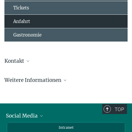
Tickets
Anfahrt
Gastronomie
Kontakt
Sándor Fülöp
Weitere Informationen
Referent*in für Presse- und Öffentlichkeitsarbeit
(030) 8413 1160
fueloep@...
TOP
© David Ausserhofer
Social Media
Bluesky
Intranet