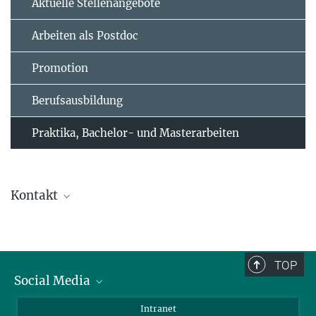
Aktuelle Stellenangebote
Arbeiten als Postdoc
Promotion
Berufsausbildung
Praktika, Bachelor- und Masterarbeiten
Kontakt
Dr. Jakob Schweizer
Leiter*in der wissenschaftlichen Koordination
(030) 8413 1875
TOP
coordination@...
Social Media
Scientific Coordination
Bluesky
Intranet