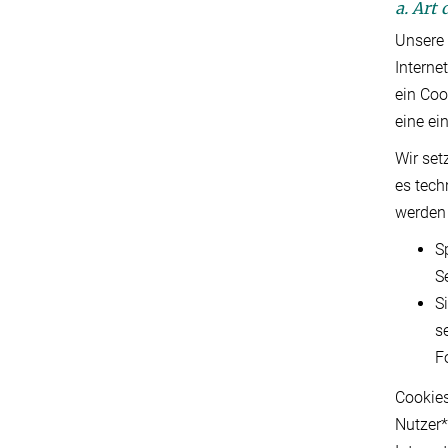
a. Art
Unsere 
Interne
ein Coo
eine ei
Wir set
es tech
werden 
S
S
S
s
F
Cookies
Nutzer*