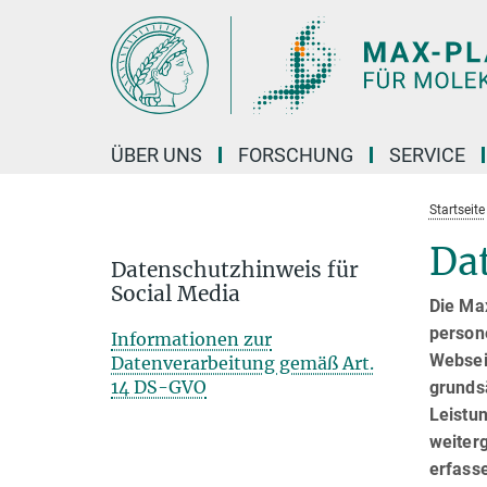
Hauptinhalt
ÜBER UNS
FORSCHUNG
SERVICE
Startseite
Da
Datenschutzhinweis für
Social Media
Die Ma
person
Informationen zur
Websei
Datenverarbeitung gemäß Art.
14 DS-GVO
grundsä
Leistun
weiter
erfass