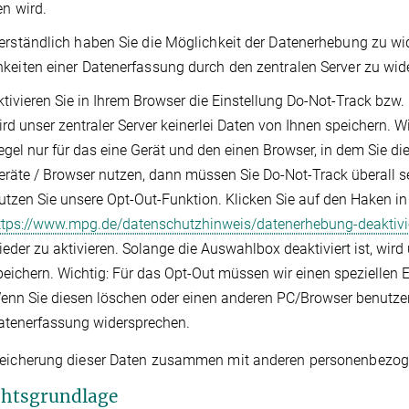
en wird.
erständlich haben Sie die Möglichkeit der Datenerhebung zu w
keiten einer Datenerfassung durch den zentralen Server zu wid
ktivieren Sie in Ihrem Browser die Einstellung Do-Not-Track bzw. N
ird unser zentraler Server keinerlei Daten von Ihnen speichern. W
egel nur für das eine Gerät und den einen Browser, in dem Sie die
eräte / Browser nutzen, dann müssen Sie Do-Not-Track überall se
utzen Sie unsere Opt-Out-Funktion. Klicken Sie auf den Haken i
ttps://www.mpg.de/datenschutzhinweis/datenerhebung-deaktivi
ieder zu aktivieren. Solange die Auswahlbox deaktiviert ist, wird 
peichern. Wichtig: Für das Opt-Out müssen wir einen speziellen
enn Sie diesen löschen oder einen anderen PC/Browser benutzen,
atenerfassung widersprechen.
eicherung dieser Daten zusammen mit anderen personenbezogene
chtsgrundlage