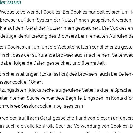
 der Daten
Webseite verwendet Cookies. Bei Cookies handelt es sich um Te
tbrowser auf dem System der Nutzer*innen gespeichert werden. R
kie auf dem Gerät der Nutzer*innen gespeichert. Die Cookies ent
ndeutige Identifizierung des Browsers beim erneuten Aufrufen d
zen Cookies ein, um unsere Website nutzerfreundlicher zu gesta
nisch, dass der aufrufende Browser auch nach einem Seitenwech
dabei folgende Daten gespeichert und übermittelt:
pracheinstellungen (Lokalisation) des Browsers, auch bei Seiten
essioncookie i18next
itzungsdaten (Klickstrecke, aufgerufene Seiten, aktuelle Sprache
eiteninternen Suche verwendete Begriffe, Eingaben im Kontaktfo
ormulare): Sessioncookie mpg_session_r
 werden auf Ihrem Gerät gespeichert und von diesem an unserer
in auch die volle Kontrolle über die Verwendung von Cookies. D