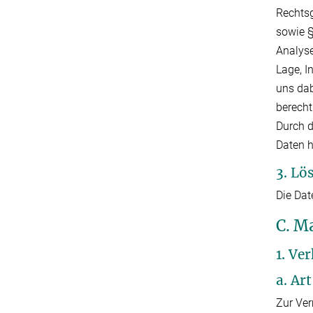
Rechtsg
sowie §
Analyse
Lage, I
uns dab
berecht
Durch d
Daten 
3. Lö
Die Dat
C. M
1. Ve
a. Ar
Zur Ver