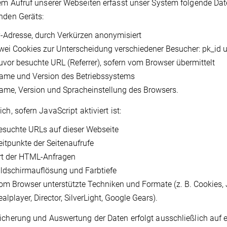
em Aufruf unserer Webseiten erfasst unser System folgende D
nden Geräts:
P-Adresse, durch Verkürzen anonymisiert
wei Cookies zur Unterscheidung verschiedener Besucher: pk_id 
uvor besuchte URL (Referrer), sofern vom Browser übermittelt
ame und Version des Betriebssystems
ame, Version und Spracheinstellung des Browsers.
ch, sofern JavaScript aktiviert ist:
esuchte URLs auf dieser Webseite
eitpunkte der Seitenaufrufe
rt der HTML-Anfragen
ildschirmauflösung und Farbtiefe
om Browser unterstützte Techniken und Formate (z. B. Cookies,
alplayer, Director, SilverLight, Google Gears).
icherung und Auswertung der Daten erfolgt ausschließlich auf 