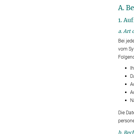
A. B
1. Au
a. Art
Bei jed
vom Sy
Folgen
I
D
A
A
N
Die Dat
persone
b. Rec