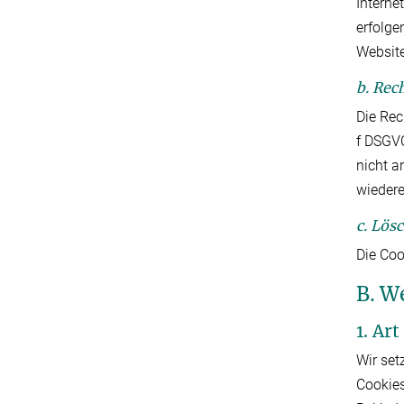
Interne
erfolge
Website
b. Rec
Die Rec
f DSGVO
nicht a
wiedere
c. Lös
Die Coo
B. W
1. Ar
Wir set
Cookies