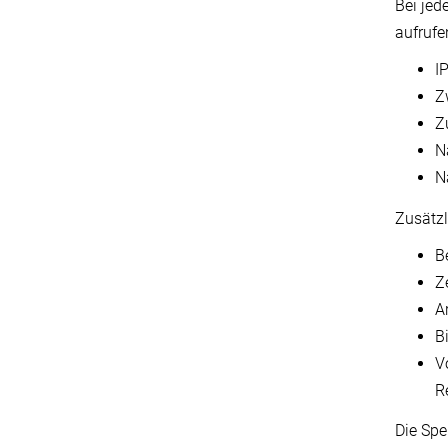
Bei jed
aufrufe
I
Z
Z
N
N
Zusätzli
B
Z
A
B
V
Re
Die Spe