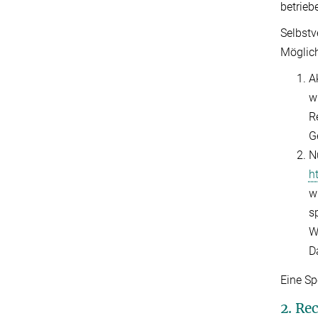
betrieb
Selbstv
Möglich
A
w
R
G
N
h
w
s
W
D
Eine Sp
2. Re