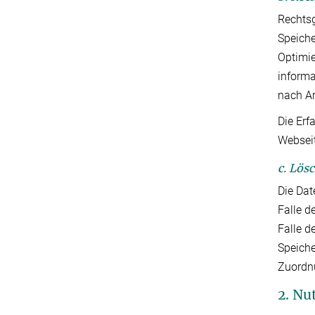
Rechtsg
Speiche
Optimie
informa
nach Ar
Die Erf
Webseit
c. Lös
Die Dat
Falle d
Falle d
Speiche
Zuordnu
2. Nu