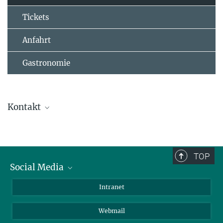
Tickets
Anfahrt
Gastronomie
Kontakt
Sándor Fülöp
Referent*in für Presse- und Öffentlichkeitsarbeit
(030) 8413 1160
TOP
fueloep@...
Social Media
Bluesky
Intranet
© David Ausserhofer
LinkedIn
Webmail