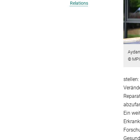
Relations
Aydan
© MP
stellen
Verände
Reparat
abzufan
Ein wei
Erkrank
Forschu
Gesundh