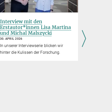
Interview mit den
„Man mu
Erstautor*innen Lisa Martina
kreativ 
und Michal Malszycki
Elodie 
30. APRIL 2026
23. APRIL 20
In unserer Interviewserie blicken wir
Im Rahmen
hinter die Kulissen der Forschung.
interviewt
Stojadinovi
Limberg üb
Forschung