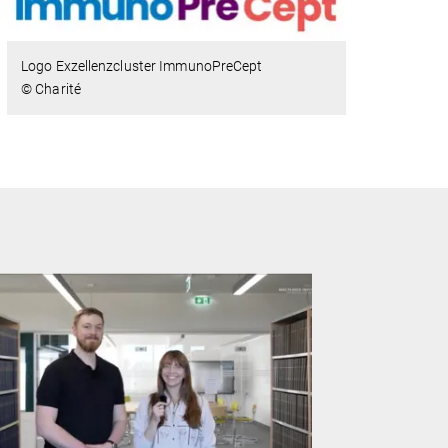
Logo Exzellenzcluster ImmunoPreCept
© Charité