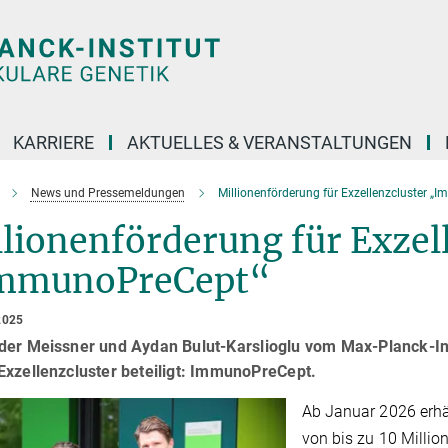
KARRIERE
AKTUELLES & VERANSTALTUNGEN
News und Pressemeldungen
Millionenförderung für Exzellenzcluster „
lionenförderung für Exzel
mmunoPreCept“
2025
der Meissner und Aydan Bulut-Karslioglu vom Max-Planck-Ins
Exzellenzcluster beteiligt: ImmunoPreCept.
Ab Januar 2026 erhäl
von bis zu 10 Milli