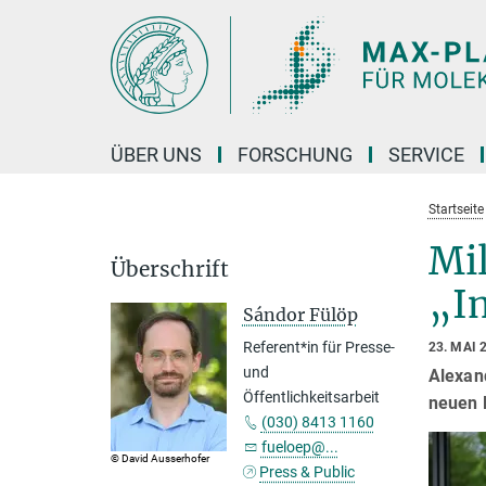
Hauptinhalt
ÜBER UNS
FORSCHUNG
SERVICE
Startseite
Mil
Überschrift
„I
Sándor Fülöp
Referent*in für Presse-
23. MAI 
und
Alexan
Öffentlichkeitsarbeit
neuen 
(030) 8413 1160
fueloep@...
© David Ausserhofer
Press & Public