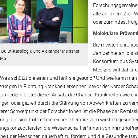
Forschungsgemeinsch
alle an einem Ziel: 
oder zumindest Fol
Molekulare Prävent
Die meisten chronis
 Bulut-Karslioglu und Alexander Meissner
Jahrzehnte an, bis 
IMG
Konsortium aus Syst
Medizin, will daher 
: Was schützt die einen und hält sie gesund? Und wie kann man 
rungen in Richtung Krankheit erkennen, bevor der Körper Sc
urmedizin bietet dieser Ansatz die Chance, Krankheiten wie ch
gen oder gezielt durch die Stärkung von Abwehrkräften zu verhi
terer Schwerpunkt der Forscher*innen ist die Phase der Remiss
ung, die sich trotz erfolgreicher Therapie vom wirklich gesund
ngskonzept leisten die Wissenschaftler*innen von ImmunoPreC
eit der Menschen dauerhaft zu fördern und die Gesundheitssys