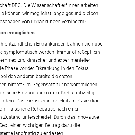
aft DFG. Die Wissenschaftler*innen arbeiten
Wie können wir möglichst lange gesund bleiben
geschäden von Erkrankungen verhindern?
ion ermöglichen
ch-entzündlichen Erkrankungen bahnen sich über
sie symptomatisch werden. ImmunoPreCept, ein
emmedizin, klinischer und experimenteller
die Phase vor der Erkrankung in den Fokus
bei den anderen bereits die ersten
haden nimmt? Im Gegensatz zur herkömmlichen
ronische Entzündungen oder Krebs frühzeitig
ndern. Das Ziel ist eine molekulare Prävention.
ion – also jene Ruhepause nach einer
en Zustand unterscheidet. Durch das innovative
ept einen wichtigen Beitrag dazu die
teme langfristig zu entlasten.