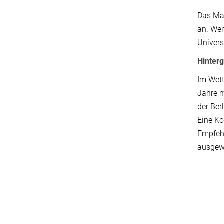
Das Max
an. Wei
Univers
Hinter
Im Wett
Jahre m
der Ber
Eine Ko
Empfeh
ausgew