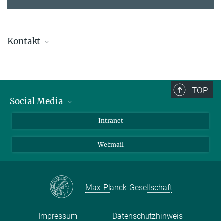
Kontakt
Dr. Peter Arndt
Forschungsgruppenleiter*in
peter.arndt@...
TOP
Social Media
Bluesky
Intranet
Foto: D. Ausserhofer
LinkedIn
Webmail
Max-Planck-Gesellschaft
Impressum
Datenschutzhinweis