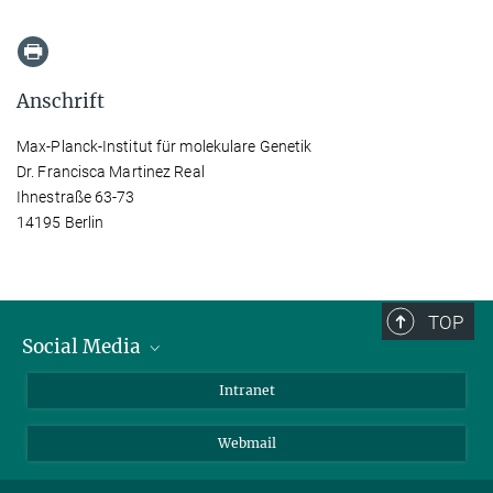
Anschrift
Max-Planck-Institut für molekulare Genetik
Dr. Francisca Martinez Real
Ihnestraße 63-73
14195 Berlin
TOP
Social Media
Bluesky
Intranet
LinkedIn
Webmail