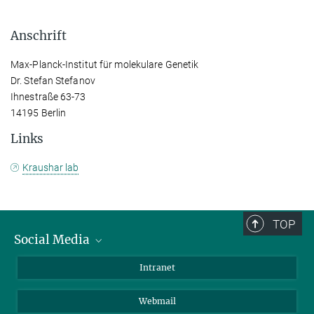
Anschrift
Max-Planck-Institut für molekulare Genetik
Dr. Stefan Stefanov
Ihnestraße 63-73
14195 Berlin
Links
Kraushar lab
TOP
Social Media
Bluesky
Intranet
LinkedIn
Webmail