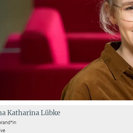
a Katharina Lübke
orand*in
ive