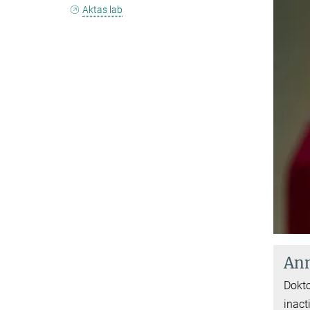
Aktas lab
Ann
Dokt
inact