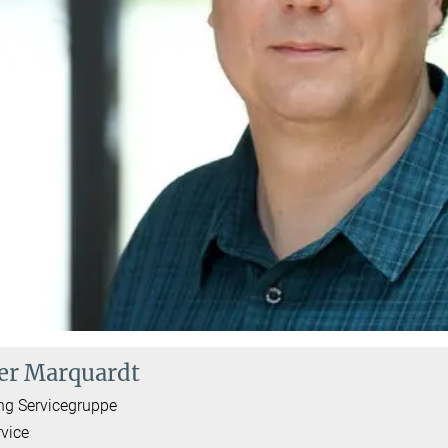
er Marquardt
ng Servicegruppe
rvice