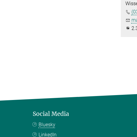
Wisse
(0
ma
2.
Social Media
Bluesky
LinkedIn