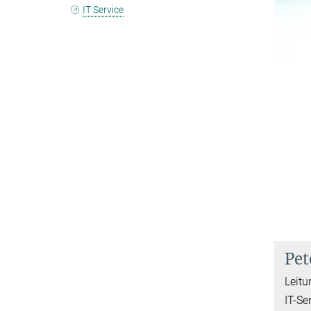
IT Service
Pet
Leitu
IT-Se