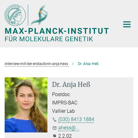
Hauptinhalt
interview-mit-der-erstautorin-anja-hess
Dr. Anja Heß
Dr. Anja Heß
Postdoc
IMPRS-BAC
Vallier Lab
(030) 8413 1884
ahess@...
2.2.02