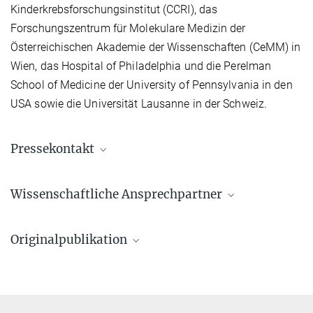
Kinderkrebsforschungsinstitut (CCRI), das
Forschungszentrum für Molekulare Medizin der
Österreichischen Akademie der Wissenschaften (CeMM) in
Wien, das Hospital of Philadelphia und die Perelman
School of Medicine der University of Pennsylvania in den
USA sowie die Universität Lausanne in der Schweiz.
Pressekontakt
Sándor Fülöp
Wissenschaftliche Ansprechpartner
Referent*in für Presse- und Öffentlichkeitsarbeit
(030) 8413 1160
Dr. Denes Hnisz
fueloep@...
Originalpublikation
Forschungsgruppenleiter*in
Press & Public Relations
(030) 8413 1876
© David Ausserhofer
Zhang et.al.
hnisz@...
Probing condensate microenvironments with a micropeptide
killswitch
Foto: David