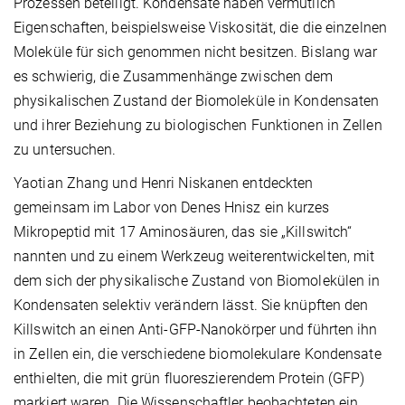
Prozessen beteiligt. Kondensate haben vermutlich
Eigenschaften, beispielsweise Viskosität, die die einzelnen
Moleküle für sich genommen nicht besitzen. Bislang war
es schwierig, die Zusammenhänge zwischen dem
physikalischen Zustand der Biomoleküle in Kondensaten
und ihrer Beziehung zu biologischen Funktionen in Zellen
zu untersuchen.
Yaotian Zhang und Henri Niskanen entdeckten
gemeinsam im Labor von Denes Hnisz ein kurzes
Mikropeptid mit 17 Aminosäuren, das sie „Killswitch“
nannten und zu einem Werkzeug weiterentwickelten, mit
dem sich der physikalische Zustand von Biomolekülen in
Kondensaten selektiv verändern lässt. Sie knüpften den
Killswitch an einen Anti-GFP-Nanokörper und führten ihn
in Zellen ein, die verschiedene biomolekulare Kondensate
enthielten, die mit grün fluoreszierendem Protein (GFP)
markiert waren. Die Wissenschaftler beobachteten ein