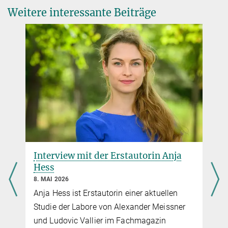
Nature 2025
Ausserhofer
Weitere interessante Beiträge
Source
Photo: David
Yaotian Zhang
Ausserhofer
Doktorand*in
(030) 8413 1894
Foto: David
Dr. Henri Niskanen
Ausserhofer
Postdoc
(030) 8413 1892
niskanen@...
Interview mit der Erstautorin Anja
Hess
8. MAI 2026
Anja Hess ist Erstautorin einer aktuellen
Studie der Labore von Alexander Meissner
und Ludovic Vallier im Fachmagazin