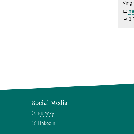
Ving
me
3.
Social Media
Bluesky
LinkedIn