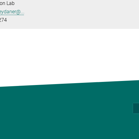
ron Lab
ydaner@...
274